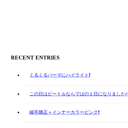
求人のお知らせです!
2018.06.30
最新ニュース
RECENT ENTRIES
くるくるパーマにハイライト❗️
この日はビートルならではの１日になりました(^
縮毛矯正＋インナーカラーピンク❗️