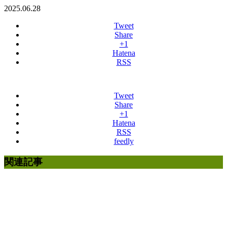
2025.06.28
Tweet
Share
+1
Hatena
RSS
Tweet
Share
+1
Hatena
RSS
feedly
関連記事