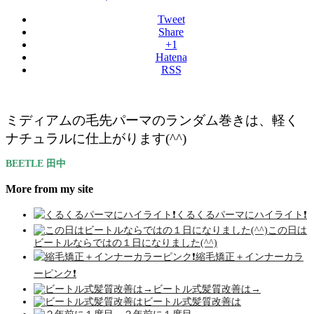
Tweet
Share
+1
Hatena
RSS
ミディアムの毛先パーマのランダム巻きは、軽く
ナチュラルに仕上がります(^^)
BEETLE 田中
More from my site
くるくるパーマにハイライト❗️
この日は
ビートルならではの１日になりました(^^)
縮毛矯正＋インナーカラ
ーピンク❗️
ビートル式髪質改善は→
ビートル式髪質改善は