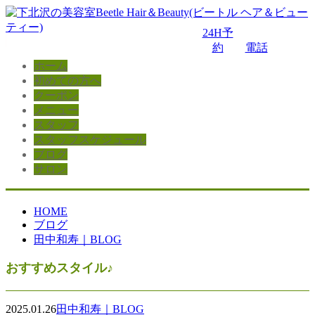
24H予
約
電話
ホーム
初めての方へ
クーポン
メニュー
スタッフ
スタッフスケジュール
ブログ
サロン
HOME
ブログ
田中和寿｜BLOG
おすすめスタイル♪
2025.01.26
田中和寿｜BLOG