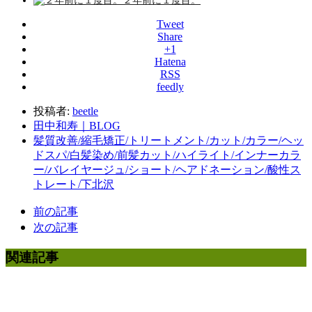
２年前に１度目。
Tweet
Share
+1
Hatena
RSS
feedly
投稿者:
beetle
田中和寿｜BLOG
髪質改善/縮毛矯正/トリートメント/カット/カラー/ヘッ
ドスパ/白髪染め/前髪カット/ハイライト/インナーカラ
ー/バレイヤージュ/ショート/ヘアドネーション/酸性ス
トレート/下北沢
前の記事
次の記事
関連記事