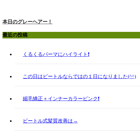
本日のグレーヘアー！
最近の投稿
くるくるパーマにハイライト❗️
この日はビートルならではの１日になりました(^^)
縮毛矯正＋インナーカラーピンク❗️
ビートル式髪質改善は→