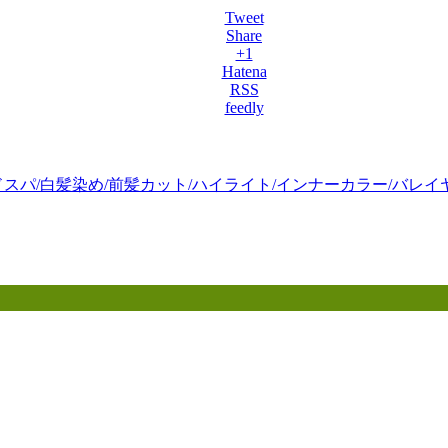
Tweet
Share
+1
Hatena
RSS
feedly
ドスパ/白髪染め/前髪カット/ハイライト/インナーカラー/バレイ