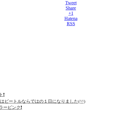
Tweet
Share
+1
Hatena
RSS
❗️
はビートルならではの１日になりました(^^)
ーピンク❗️