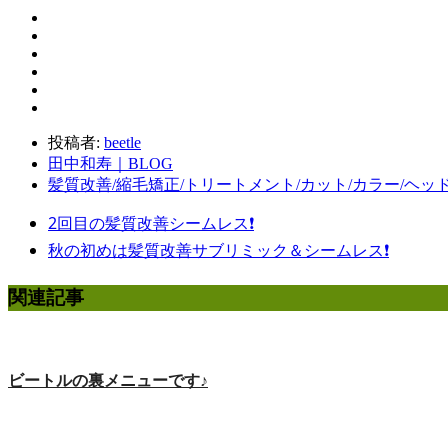
投稿者:
beetle
田中和寿｜BLOG
髪質改善/縮毛矯正/トリートメント/カット/カラー/ヘッ
2回目の髪質改善シームレス❗️
秋の初めは髪質改善サブリミック＆シームレス❗️
関連記事
ビートルの裏メニューです♪