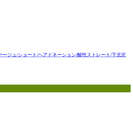
ヤージュ/ショート/ヘアドネーション/酸性ストレート/下北沢