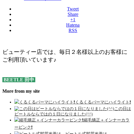
Tweet
Share
+1
Hatena
RSS
ビューティー店では、毎日２名様以上のお客様に
ご利用頂いています♪
BEETLE 田中
More from my site
くるくるパーマにハイライト❗️
この日は
ビートルならではの１日になりました(^^)
縮毛矯正＋インナーカラ
ーピンク❗️
ビートル式髪質改善は→