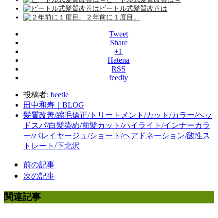
ビートル式髪質改善は
２年前に１度目。
Tweet
Share
+1
Hatena
RSS
feedly
投稿者:
beetle
田中和寿｜BLOG
髪質改善/縮毛矯正/トリートメント/カット/カラー/ヘッ
ドスパ/白髪染め/前髪カット/ハイライト/インナーカラ
ー/バレイヤージュ/ショート/ヘアドネーション/酸性ス
トレート/下北沢
前の記事
次の記事
関連記事