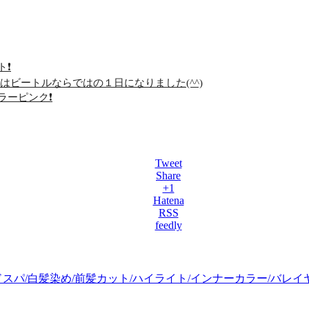
❗️
はビートルならではの１日になりました(^^)
ーピンク❗️
Tweet
Share
+1
Hatena
RSS
feedly
ドスパ/白髪染め/前髪カット/ハイライト/インナーカラー/バレイ