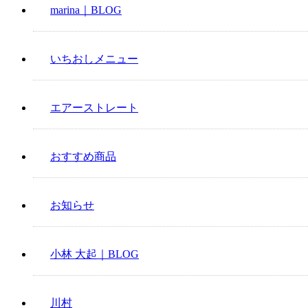
marina｜BLOG
いちおしメニュー
エアーストレート
おすすめ商品
お知らせ
小林 大起｜BLOG
川村