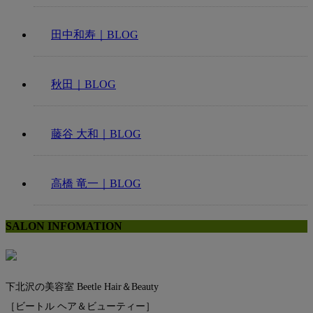
田中和寿｜BLOG
秋田｜BLOG
藤谷 大和｜BLOG
高橋 竜一｜BLOG
SALON INFOMATION
下北沢の美容室 Beetle Hair＆Beauty
［ビートル ヘア＆ビューティー］