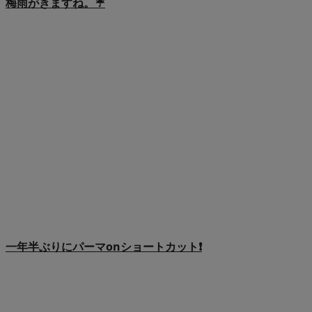
梅雨がきますね。☔️
一年半ぶりにパーマonショートカット❗️