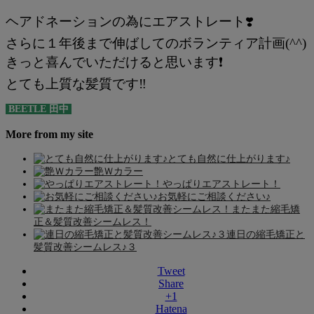
ヘアドネーションの為にエアストレート❣️
さらに１年後まで伸ばしてのボランティア計画(^^)
きっと喜んでいただけると思います❗️
とても上質な髪質です‼️
BEETLE 田中
More from my site
とても自然に仕上がります♪
艶Ｗカラー
やっぱりエアストレート！
お気軽にご相談ください♪
またまた縮毛矯
正＆髪質改善シームレス！
連日の縮毛矯正と
髪質改善シームレス♪３
Tweet
Share
+1
Hatena