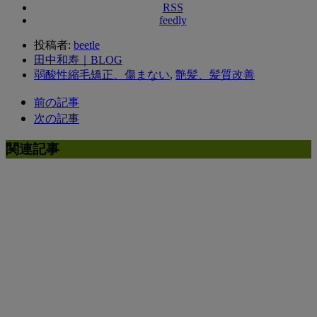
RSS
feedly
投稿者:
beetle
田中和寿｜BLOG
弱酸性縮毛矯正、傷まない
,
艶髪、髪質改善
前の記事
次の記事
関連記事