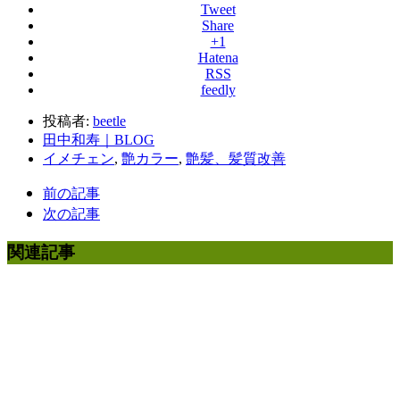
Tweet
Share
+1
Hatena
RSS
feedly
投稿者:
beetle
田中和寿｜BLOG
イメチェン
,
艶カラー
,
艶髪、髪質改善
前の記事
次の記事
関連記事