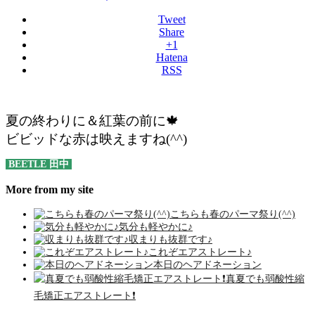
Tweet
Share
+1
Hatena
RSS
夏の終わりに＆紅葉の前に🍁
ビビッドな赤は映えますね(^^)
BEETLE 田中
More from my site
こちらも春のパーマ祭り(^^)
気分も軽やかに♪
収まりも抜群です♪
これぞエアストレート♪
本日のヘアドネーション
真夏でも弱酸性縮
毛矯正エアストレート❗️