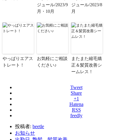
ジュール/2023/9
ジュール/2023/8
月・10月
月
やっぱりエアス
お気軽にご相談
またまた縮毛矯
トレート！
ください♪
正＆髪質改善シ
ームレス！
Tweet
Share
+1
Hatena
RSS
feedly
投稿者:
beetle
お知らせ
出勤日
,
艶髪、髪質改善