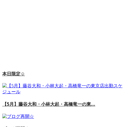
本日限定☺
【5月】藤谷大和・小林大起・高橋竜一の東...