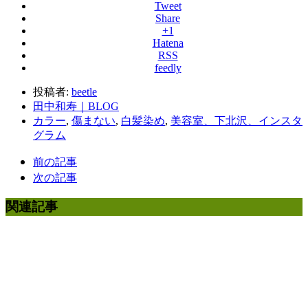
Tweet
Share
+1
Hatena
RSS
feedly
投稿者:
beetle
田中和寿｜BLOG
カラー
,
傷まない
,
白髪染め
,
美容室、下北沢、インスタ
グラム
前の記事
次の記事
関連記事