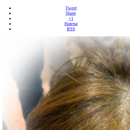
Tweet
Share
+1
Hatena
RSS