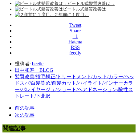
ビートル式髪質改善は→
ビートル式髪質改善は
２年前に１度目。
Tweet
Share
+1
Hatena
RSS
feedly
投稿者:
beetle
田中和寿｜BLOG
髪質改善/縮毛矯正/トリートメント/カット/カラー/ヘッ
ドスパ/白髪染め/前髪カット/ハイライト/インナーカラ
ー/バレイヤージュ/ショート/ヘアドネーション/酸性ス
トレート/下北沢
前の記事
次の記事
関連記事